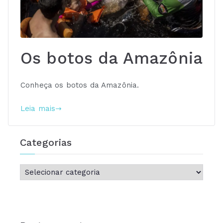
Os botos da Amazônia
Conheça os botos da Amazônia.
Leia mais
Categorias
C
a
t
e