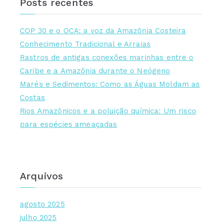
Posts recentes
g
o
r
COP 30 e o OCA: a voz da Amazônia Costeira
i
Conhecimento Tradicional e Arraias
a
Rastros de antigas conexões marinhas entre o
s
Caribe e a Amazônia durante o Neógeno
Marés e Sedimentos: Como as Águas Moldam as
Costas
Rios Amazônicos e a poluição química: Um risco
para espécies ameaçadas
Arquivos
agosto 2025
julho 2025