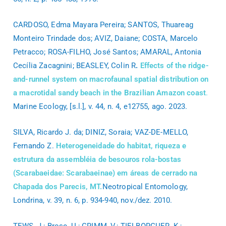
CARDOSO, Edma Mayara Pereira; SANTOS, Thuareag
Monteiro Trindade dos; AVIZ, Daiane; COSTA, Marcelo
Petracco; ROSA-FILHO, José Santos; AMARAL, Antonia
Cecília Zacagnini; BEASLEY, Colin R
.
Effects of the ridge-
and-runnel system on macrofaunal spatial distribution on
a macrotidal sandy beach in the Brazilian Amazon coast
.
Marine Ecology, [s.l.], v. 44, n. 4, e12755, ago. 2023.
SILVA, Ricardo J. da; DINIZ, Soraia; VAZ-DE-MELLO,
Fernando Z.
Heterogeneidade do habitat, riqueza e
estrutura da assembléia de besouros rola-bostas
(Scarabaeidae: Scarabaeinae) em áreas de cerrado na
Chapada dos Parecis, MT.
Neotropical Entomology,
Londrina, v. 39, n. 6, p. 934-940, nov./dez. 2010.
TEWS, J.; Brose, U.; GRIMM, V.; TIELBORGUER, K.;