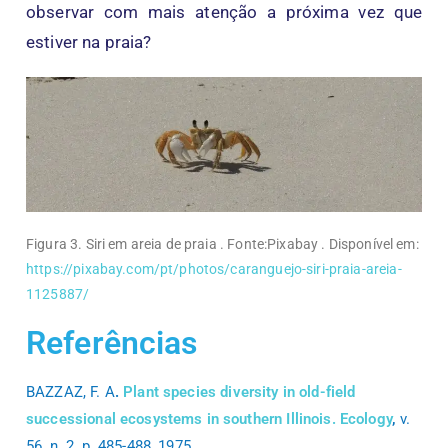
observar com mais atenção a próxima vez que
estiver na praia?
Figura 3. Siri em areia de praia . Fonte:Pixabay . Disponível em:
https://pixabay.com/pt/photos/caranguejo-siri-praia-areia-
1125887/
Referências
BAZZAZ, F. A
.
Plant species diversity in old-field
successional ecosystems in southern Illinois. Ecology
,
v.
56, n. 2, p. 485-488, 1975.