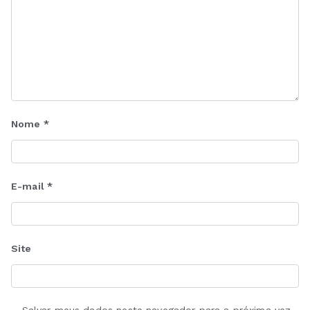
Nome
*
E-mail
*
Site
Salvar meus dados neste navegador para a próxima vez