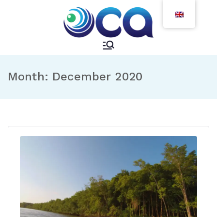
Pular
para
o
conteúdo
Month:
December 2020