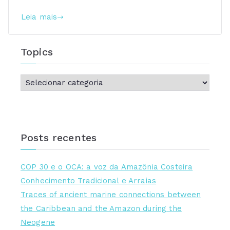
Leia mais
Topics
T
o
p
i
Posts recentes
c
s
COP 30 e o OCA: a voz da Amazônia Costeira
Conhecimento Tradicional e Arraias
Traces of ancient marine connections between
the Caribbean and the Amazon during the
Neogene