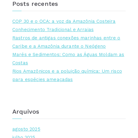
Posts recentes
g
o
r
COP 30 e o OCA: a voz da Amazônia Costeira
i
Conhecimento Tradicional e Arraias
a
Rastros de antigas conexões marinhas entre o
s
Caribe e a Amazônia durante o Neógeno
Marés e Sedimentos: Como as Águas Moldam as
Costas
Rios Amazônicos e a poluição química: Um risco
para espécies ameaçadas
Arquivos
agosto 2025
julho 2025