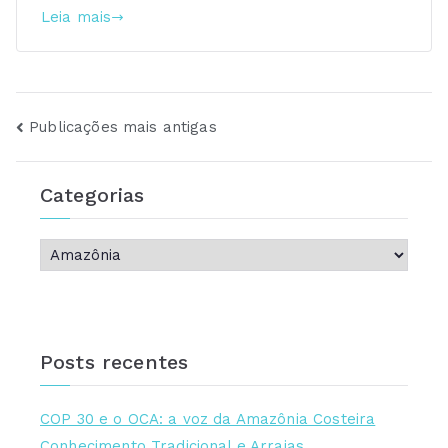
Leia mais
Navegação
Publicações mais antigas
por
Categorias
posts
C
a
t
e
Posts recentes
g
o
r
COP 30 e o OCA: a voz da Amazônia Costeira
i
Conhecimento Tradicional e Arraias